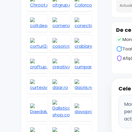
Actuali
De ce
Moni
Toat
Afiș
Cele
Mom
pen
act