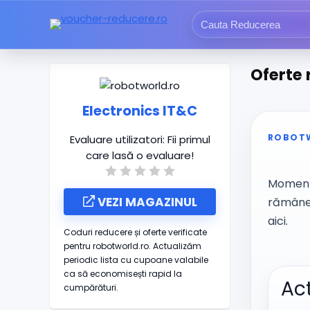
Oferte 
Electronics IT&C
ROBOT
Evaluare utilizatori:
Fii primul
care lasă o evaluare!
Momenta
VEZI MAGAZINUL
rămâne 
aici.
Coduri reducere și oferte verificate
pentru robotworld.ro. Actualizăm
periodic lista cu cupoane valabile
ca să economisești rapid la
Act
cumpărături.