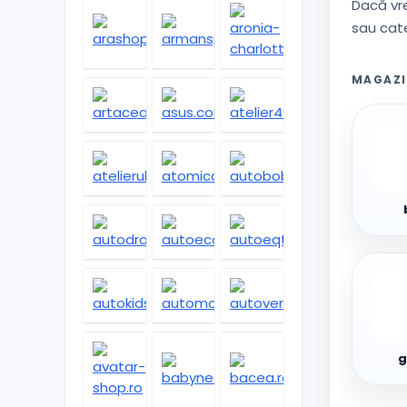
Dacă vre
sau cate
MAGAZI
bias
ggls
g