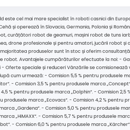
d este cel mai mare specialist în roboti casnici din Europ
Cehă și operează în Slovacia, Germania, Polonia și România
ot, curățători robot de geamuri, mașini robot de tuns iar
, drone profesionale și pentru amatori, jucării robot și 
majoritatea produselor sunt în stoc și oferim consultanță gr
le robot. Avantajele cumpărăturilor efectuate la noi: - G
i - Oferte speciale și reduceri Vânzările se comisionează v
după cum urmează: - Comision 5,5 % pentru produsele marc
tor“. - Comision 3,5 % pentru produsele marca „Concept“.
 4,5 % pentru produsele marca „Dolphin“. - Comision 2,5
ru produsele marca „Ecovacs“. - Comision 4,2 % pentru pr
marca „Gardena“. - Comision 5,0 % pentru produsele mar
marca „HiMAXX“. - Comision 5,7 % pentru produsele marca
bot“. - Comision 6,0 % pentru produsele marca „Kärcher“