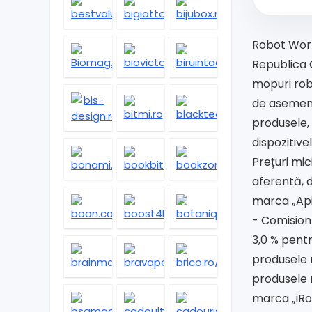
Robot Worl
Republica 
mopuri rob
de asemenea
produsele, 
dispozitive
Prețuri mic
aferentă, 
marca „Api
- Comision
3,0 % pent
produsele 
produsele 
marca „iRo