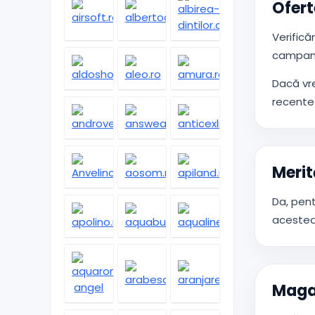
Ofert
Verifică
campani
Dacă vr
recente 
Merit
Da, pent
acestea 
Magaz