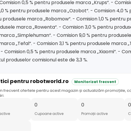
- Comision 0,5 % pentru produsele marca „Krups“. - Comis
,0 % pentru produsele marca „Ozobot“. - Comision 4,0 %
ru produsele marca „Robomow“. - Comision 1,0 % pentru p
dusele marca „Rowenta“. - Comision 3,0 % pentru produse
marca „Simplehuman“. - Comision 9,0 % pentru produsele
marca „Tefal“. - Comision 3,1 % pentru produsele marca „
- Comision 0,5 % pentru produsele marca „Xiaomi“. - Com
ul produselor comisionul este de 3,3 %.
stici pentru robotworld.ro
Monitorizat frecvent
m frecvent ofertele pentru acest magazin și actualizăm promoțiile, c
ri.
0
0
active
Cupoane active
Promoții active
C