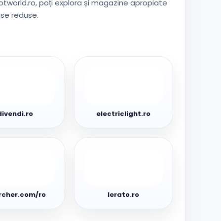
otworld.ro, poți explora și magazine apropiate
use reduse.
i.ro
electriclight.ro
divendi.ro
electriclight.ro
her.com/ro
lerato.ro
rcher.com/ro
lerato.ro