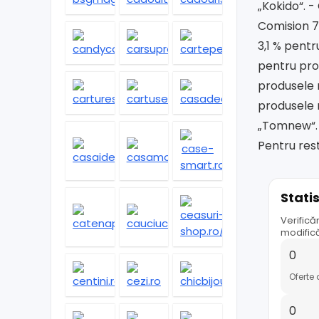
„Kokido“. 
Comision 7
3,1 % pent
pentru pro
produsele 
produsele 
„Tomnew“. 
Pentru rest
Stati
Verifică
modifică
0
Oferte 
0