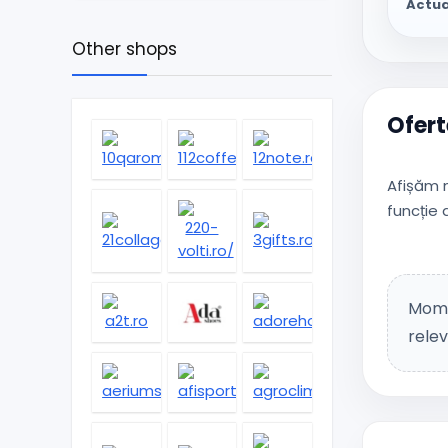
Actua
Other shops
Ofert
Afișăm m
funcție
Mome
relev