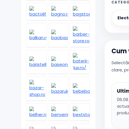
CATEGO
Elect
Cum v
Selectăm
clare, p
Ulti
06.08.
actua
produ