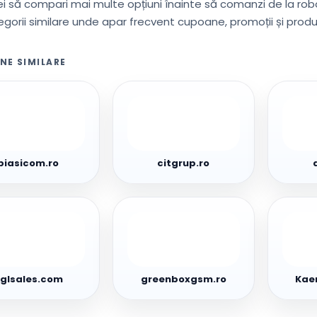
i să compari mai multe opțiuni înainte să comanzi de la rob
gorii similare unde apar frecvent cupoane, promoții și prod
NE SIMILARE
icom.ro
citgrup.ro
divend
biasicom.ro
citgrup.ro
ales.com
greenboxgsm.ro
Kaerc
glsales.com
greenboxgsm.ro
Kae