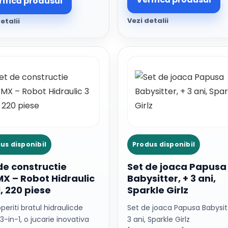
rifică produsul
Vezi detalii
etalii
us disponibil
Produs disponibil
de constructie
Set de joaca Papusa
X – Robot Hidraulic
Babysitter, + 3 ani,
1, 220 piese
Sparkle Girlz
eriti bratul hidraulicde
Set de joaca Papusa Babysitt
3-in-1, o jucarie inovativa
3 ani, Sparkle Girlz