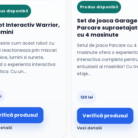
Produs disponibil
us disponibil
Set de joaca Garage
t Interactiv Warrior,
Parcare supraetajat
umini
cu 4 masinute
este cum acest robot cu
Setul de joaca Parcare cu 4
i reactioneaza prin miscari
masinute ofera o experient
ce, lumini si sunete,
interactiva completa pentru
d o experienta interactiva
entuziasti ai masinilor! Cu tr
tica. Cu un…
etaje…
i
120 lei
rifică produsul
Verifică produsul
etalii
Vezi detalii