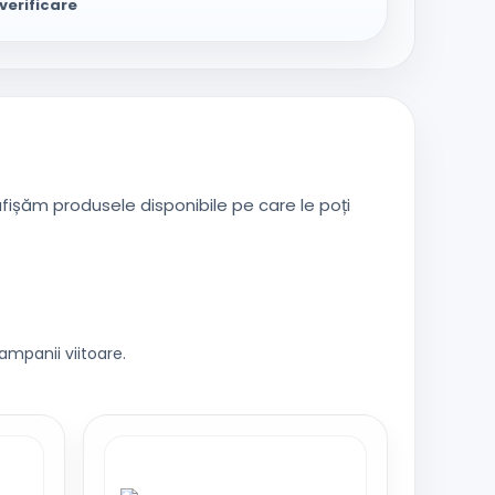
verificare
ișăm produsele disponibile pe care le poți
mpanii viitoare.