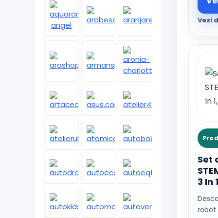
Ve
Vezi d
Prod
Set 
STEM
3 In 
Descop
robot 