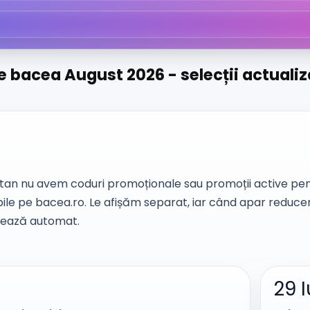
 bacea August 2026 - selecții actuali
n nu avem coduri promoționale sau promoții active pent
bile pe bacea.ro. Le afișăm separat, iar când apar reducer
zează automat.
29 I