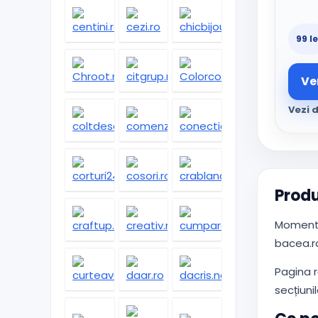
99 le
Ve
Vezi d
Produ
Momenta
bacea.ro
Pagina 
secțiunil