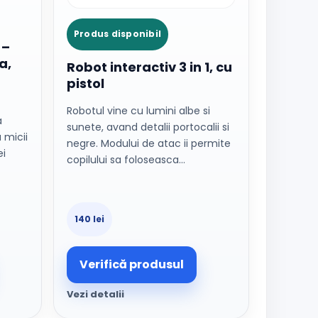
Produs disponibil
 –
a,
Robot interactiv 3 in 1, cu
pistol
Robotul vine cu lumini albe si
a
sunete, avand detalii portocalii si
 micii
negre. Modului de atac ii permite
ei
copilului sa foloseasca…
140 lei
Verifică produsul
Vezi detalii