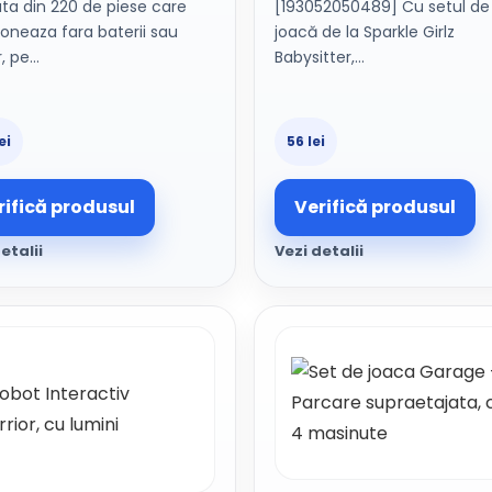
ta din 220 de piese care
[193052050489] Cu setul de
ioneaza fara baterii sau
joacă de la Sparkle Girlz
, pe…
Babysitter,…
ei
56 lei
rifică produsul
Verifică produsul
etalii
Vezi detalii