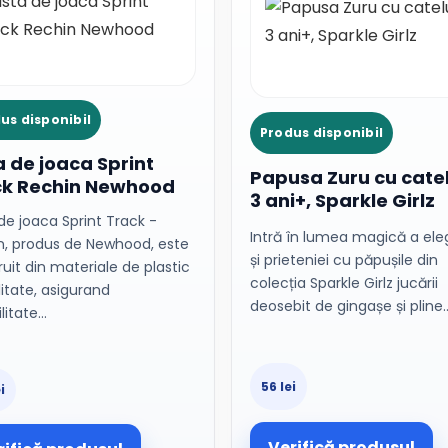
us disponibil
Produs disponibil
a de joaca Sprint
Papusa Zuru cu catel
ck Rechin Newhood
3 ani+, Sparkle Girlz
de joaca Sprint Track -
Intră în lumea magică a ele
n, produs de Newhood, este
și prieteniei cu păpușile din
uit din materiale de plastic
colecția Sparkle Girlz jucării
itate, asigurand
deosebit de gingașe și pline
litate…
56 lei
i
Verifică produsul