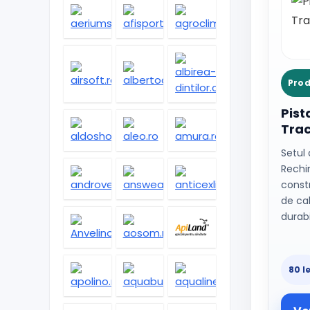
Prod
Pist
Tra
Setul 
Rechi
constr
de cal
durabi
80 le