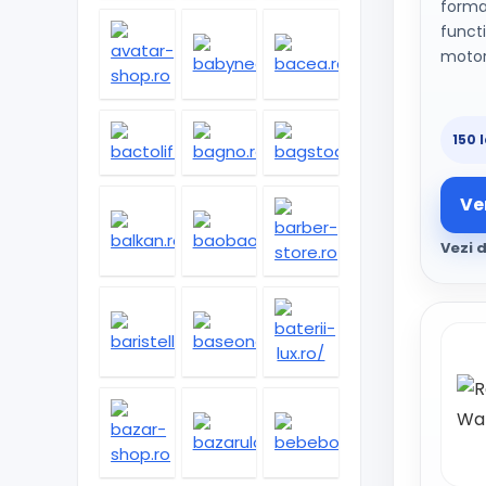
forma
funct
motor
150 l
Ve
Vezi d