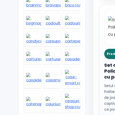
Prod
Set 
Poli
cu p
Setul
Politi
de jo
captiv
ce po