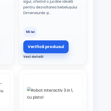
sigur, oferind o jucărie ideală
pentru dezvoltarea bebelușului.
Dimensiunile și…
55 lei
Verifică produsul
Vezi detalii