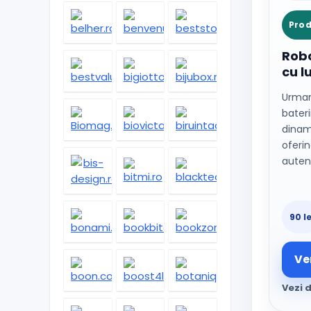
Prod
Robo
cu l
Urmar
bateri
dinami
oferin
auten
90 le
Ve
Vezi d