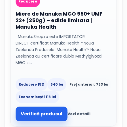
Reducere
Miere de Manuka MGO 950+ UMF
22+ (250g) – editie limitata |
Manuka Health
ManukaShop.ro este IMPORTATOR
DIRECT certificat Manuka Health™ Noua
Zeelanda Produsele Manuka Health™ Noua
Zeelanda au certificare dubla Methylglyoxal
MGO si…
Reducere 15%
640 lei
Preț anterior: 753 lei
Economisești 113 lei
Verifică produsul
Vezi detalii