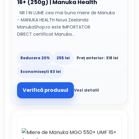
16+ (250g) | Manuka Health
NR 1 IN LUME cea mai buna miere de Manuka
- MANUKA HEALTH Noua Zeelanda
ManukaShop.ro este IMPORTATOR
DIRECT certificat Manuka…
Reducere 20%
255 lei
Preț anterior: 318 lei
Economisești 63 lei
Verifică produsul
Vezi detalii