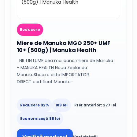
Reducere
Miere de Manuka MGO 250+ UMF
10+ (500g) | Manuka Health
NR 1 IN LUME cea mai buna miere de Manuka
- MANUKA HEALTH Noua Zeelanda
ManukaShop.ro este IMPORTATOR
DIRECT certificat Manuka…
Reducere 32%
189 lei
Preț anterior: 277 lei
Economisești 88 lei
Verifică produsul
Vezi detalii