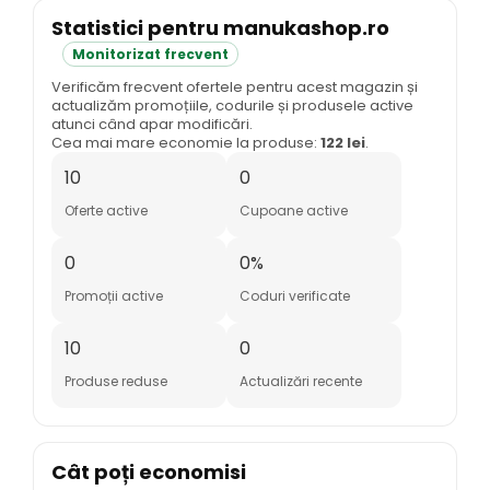
Statistici pentru manukashop.ro
Monitorizat frecvent
Verificăm frecvent ofertele pentru acest magazin și
actualizăm promoțiile, codurile și produsele active
atunci când apar modificări.
Cea mai mare economie la produse:
122 lei
.
10
0
Oferte active
Cupoane active
0
0%
Promoții active
Coduri verificate
10
0
Produse reduse
Actualizări recente
Cât poți economisi