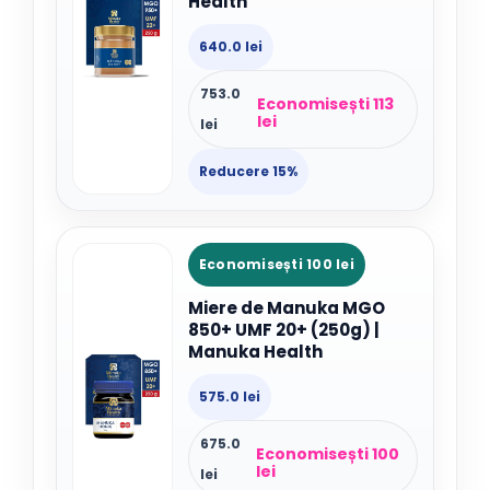
Health
640.0 lei
753.0
Economisești 113
lei
lei
Reducere 15%
Economisești 100 lei
Miere de Manuka MGO
850+ UMF 20+ (250g) |
Manuka Health
575.0 lei
675.0
Economisești 100
lei
lei