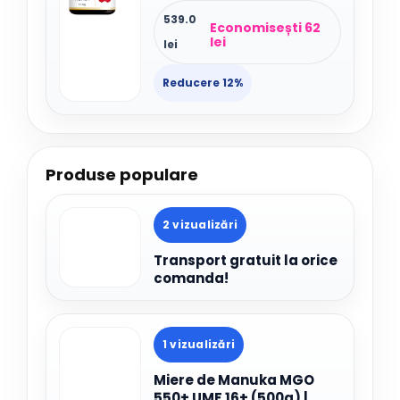
539.0
Economisești 62
lei
lei
Reducere 12%
Produse populare
2 vizualizări
Transport gratuit la orice
comanda!
1 vizualizări
Miere de Manuka MGO
550+ UMF 16+ (500g) |