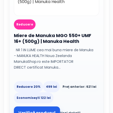
Reducere
Miere de Manuka MGO 550+ UMF
16+ (500g) | Manuka Health
NR 1 IN LUME cea mai buna miere de Manuka
- MANUKA HEALTH Noua Zeelanda
ManukaShop.ro este IMPORTATOR
DIRECT certificat Manuka…
Reducere 20%
499 lei
Preț anterior: 621 lei
Economisești 122 lei
Verifică produsul
Vezi detalii