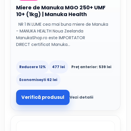
Miere de Manuka MGO 250+ UMF
10+ (1kg) | Manuka Health
NR 1 IN LUME cea mai buna miere de Manuka
- MANUKA HEALTH Noua Zeelanda
ManukaShop.ro este IMPORTATOR
DIRECT certificat Manuka…
Reducere 12%
477 lei
Preț anterior: 539 lei
Economisești 62 lei
Verifică produsul
Vezi detalii