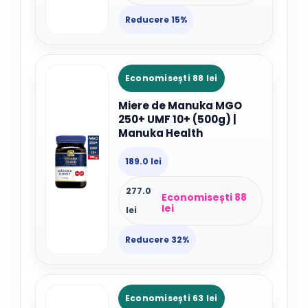
Reducere 15%
Economisești 88 lei
Miere de Manuka MGO
250+ UMF 10+ (500g) |
Manuka Health
189.0 lei
277.0
Economisești 88
lei
lei
Reducere 32%
Economisești 63 lei