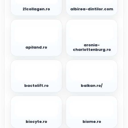
21collagen.ro
albirea-dintilor.com
apiland.ro
aronia-
charlottenburg.ro
aronia-
apiland.ro
charlottenburg.ro
bactolift.ro
balkan.ro/
bactolift.ro
balkan.ro/
biocyte.ro
biome.ro
biocyte.ro
biome.ro