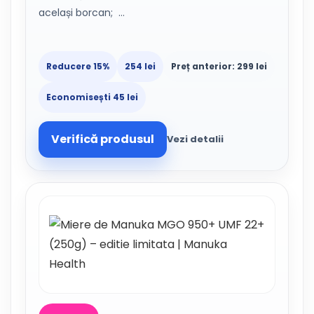
același borcan; …
Reducere 15%
254 lei
Preț anterior: 299 lei
Economisești 45 lei
Verifică produsul
Vezi detalii