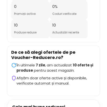
0
0%
Promoții active
Coduri verificate
10
10
Produse reduse
Actualizări recente
De ce să alegi ofertele de pe
Voucher-Reducere.ro
?
În ultimele
7 zile
, am actualizat
10 oferte și
produse
pentru acest magazin.
Afișăm doar oferte active și disponibile,
verificate automat și manual.
Cele mai bune reduceri