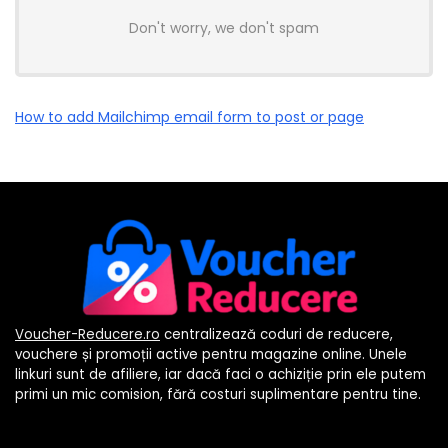
Don't worry, we don't spam
How to add Mailchimp email form to post or page
Voucher-Reducere.ro
centralizează coduri de reducere,
vouchere și promoții active pentru magazine online. Unele
linkuri sunt de afiliere, iar dacă faci o achiziție prin ele putem
primi un mic comision, fără costuri suplimentare pentru tine.