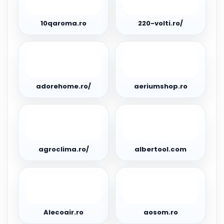
volti.ro/
10qaroma.ro
220-volti.ro/
adorehome.ro/
aeriumshop.ro
adorehome.ro/
aeriumshop.ro
agroclima.ro/
albertool.com
agroclima.ro/
albertool.com
Alecoair.ro
aosom.ro
Alecoair.ro
aosom.ro