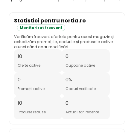
Statistici pentru nortia.ro
Monitorizat frecvent
Verificăm frecvent ofertele pentru acest magazin și
actualizăm promoțiile, codurile și produsele active
atunci când apar modificări.
10
0
Oferte active
Cupoane active
0
0%
Promoții active
Coduri verificate
10
0
Produse reduse
Actualizări recente