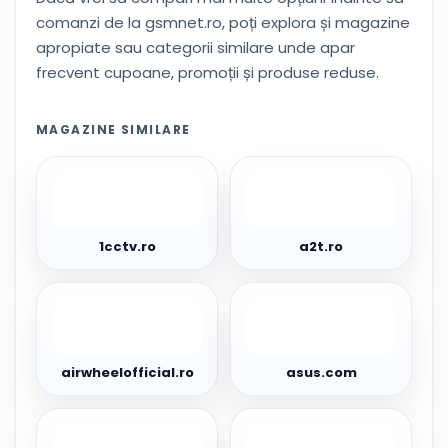
comanzi de la gsmnet.ro, poți explora și magazine
apropiate sau categorii similare unde apar
frecvent cupoane, promoții și produse reduse.
MAGAZINE SIMILARE
1cctv.ro
a2t.ro
1cctv.ro
a2t.ro
airwheelofficial.ro
asus.com
airwheelofficial.ro
asus.com
avatar-
birai.ro