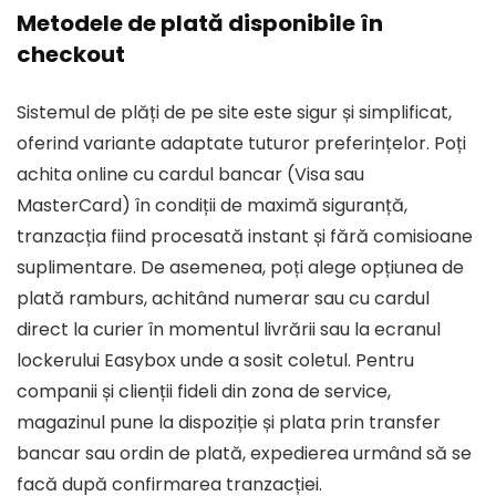
Metodele de plată disponibile în
checkout
Sistemul de plăți de pe site este sigur și simplificat,
oferind variante adaptate tuturor preferințelor. Poți
achita
online cu cardul bancar
(Visa sau
MasterCard) în condiții de maximă siguranță,
tranzacția fiind procesată instant și fără comisioane
suplimentare. De asemenea, poți alege opțiunea de
plată ramburs
, achitând numerar sau cu cardul
direct la curier în momentul livrării sau la ecranul
lockerului Easybox unde a sosit coletul. Pentru
companii și clienții fideli din zona de service,
magazinul pune la dispoziție și plata prin transfer
bancar sau ordin de plată, expedierea urmând să se
facă după confirmarea tranzacției.