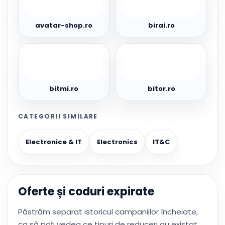
shop.ro
avatar-shop.ro
birai.ro
bitmi.ro
bitor.ro
bitmi.ro
bitor.ro
CATEGORII SIMILARE
Electronice & IT
Electronics
IT&C
Oferte și coduri expirate
Păstrăm separat istoricul campaniilor încheiate,
ca să poți vedea ce tipuri de reduceri au existat