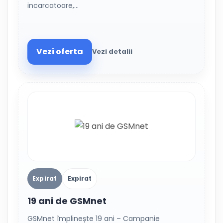
incarcatoare,…
Vezi oferta
Vezi detalii
Expirat
Expirat
19 ani de GSMnet
GSMnet împlinește 19 ani – Campanie