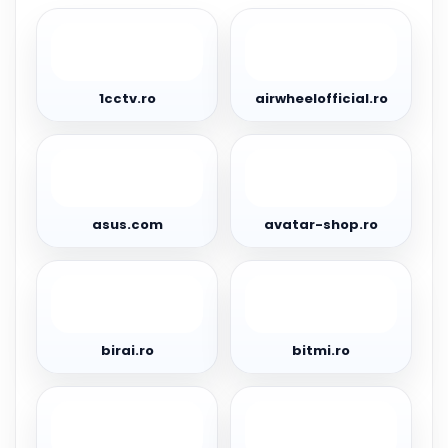
1cctv.ro
airwheelofficial.ro
1cctv.ro
airwheelofficial.ro
asus.com
avatar-
shop.ro
asus.com
avatar-shop.ro
birai.ro
bitmi.ro
birai.ro
bitmi.ro
bitor.ro
blacktech.ro