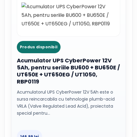
Produs disponibil
Acumulator UPS CyberPower 12V
5Ah, pentru seriile BU600 + BU650E /
UT650E + UT650EG / UT1050,
RBP0119
Acumulatorul UPS CyberPower 12V 5Ah este o
sursa reincarcabila cu tehnologie plumb-acid
VRLA (Valve Regulated Lead Acid), proiectata
special pentru…
146.99 lei