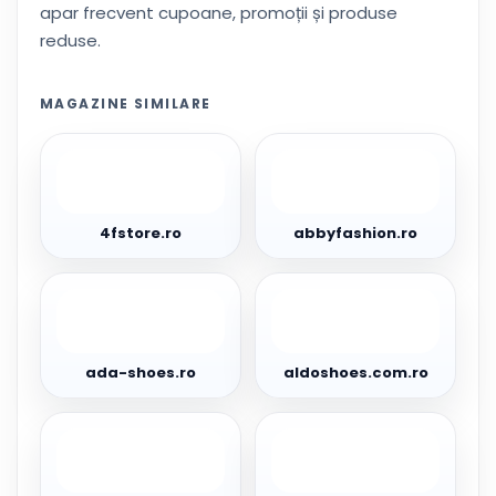
apar frecvent cupoane, promoții și produse
reduse.
MAGAZINE SIMILARE
4fstore.ro
abbyfashion.ro
4fstore.ro
abbyfashion.ro
ada-
aldoshoes.com.ro
shoes.ro
ada-shoes.ro
aldoshoes.com.ro
amafashion.ro
amura.ro/