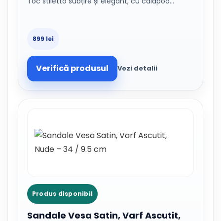
Toc stiletto subțire și elegant, cu calapod…
899 lei
Verifică produsul
Vezi detalii
Produs disponibil
Sandale Vesa Satin, Varf Ascutit,