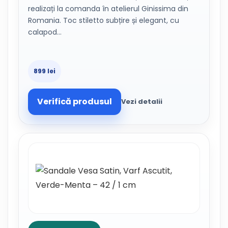
realizați la comanda în atelierul Ginissima din
Romania. Toc stiletto subțire și elegant, cu
calapod…
899 lei
Verifică produsul
Vezi detalii