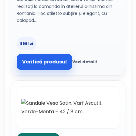
realizați la comanda în atelierul Ginissima din
Romania. Toc stiletto subțire și elegant, cu
calapod…
899 lei
Verifică produsul
Vezi detalii