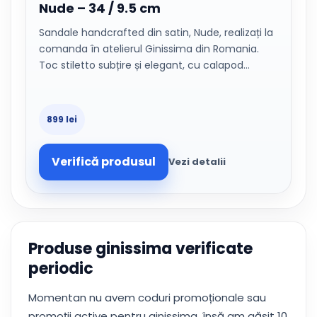
Nude – 34 / 9.5 cm
Sandale handcrafted din satin, Nude, realizați la
comanda în atelierul Ginissima din Romania.
Toc stiletto subțire și elegant, cu calapod…
899 lei
Verifică produsul
Vezi detalii
Produse ginissima verificate
periodic
Momentan nu avem coduri promoționale sau
promoții active pentru ginissima, însă am găsit 10