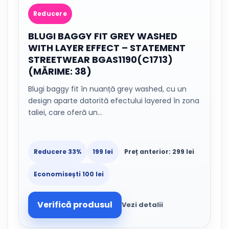
Reducere
BLUGI BAGGY FIT GREY WASHED
WITH LAYER EFFECT – STATEMENT
STREETWEAR BGAS1190(C1713)
(MĂRIME: 38)
Blugi baggy fit în nuanță grey washed, cu un
design aparte datorită efectului layered în zona
taliei, care oferă un…
Reducere 33%
199 lei
Preț anterior: 299 lei
Economisești 100 lei
Verifică produsul
Vezi detalii