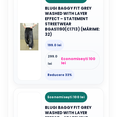
BLUGI BAGGY FIT GREY
WASHED WITH LAYER
EFFECT – STATEMENT
STREETWEAR
BGAS1190(C1713) (MĂRIME:
32)
199.0 lei
299.0
Economisești 100
lei
lei
Reducere 33%
Economisești 100 lei
BLUGI BAGGY FIT GREY
WASHED WITH LAYER