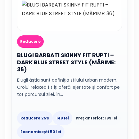
Reducere
BLUGI BARBATI SKINNY FIT RUPTI –
DARK BLUE STREET STYLE (MĂRIME:
36)
Blugii ăștia sunt definiția stilului urban modern.
Croiul relaxed fit îți oferă lejeritate și confort pe
tot parcursul zilei, în…
Reducere 25%
149 lei
Preț anterior: 199 lei
Economisești 50 lei