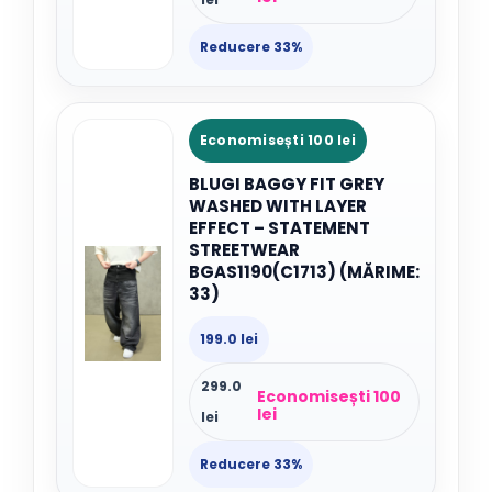
Reducere 33%
Economisești 100 lei
BLUGI BAGGY FIT GREY
WASHED WITH LAYER
EFFECT – STATEMENT
STREETWEAR
BGAS1190(C1713) (MĂRIME:
33)
199.0 lei
299.0
Economisești 100
lei
lei
Reducere 33%