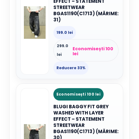
EFFECT – STATEMENT
STREETWEAR
BGAS1190(C1713) (MĂRIME:
31)
199.0 lei
299.0
Economisești 100
lei
lei
Reducere 33%
Economisești 100 lei
BLUGI BAGGY FIT GREY
WASHED WITH LAYER
EFFECT – STATEMENT
STREETWEAR
BGAS1190(C1713) (MĂRIME:
30)