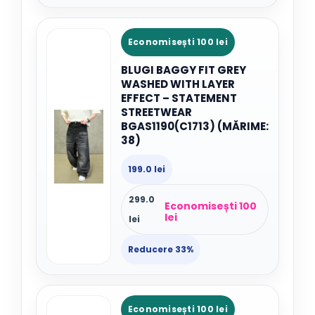
Economisești 100 lei
BLUGI BAGGY FIT GREY
WASHED WITH LAYER
EFFECT – STATEMENT
STREETWEAR
BGAS1190(C1713) (MĂRIME:
38)
199.0 lei
299.0
Economisești 100
lei
lei
Reducere 33%
Economisești 100 lei