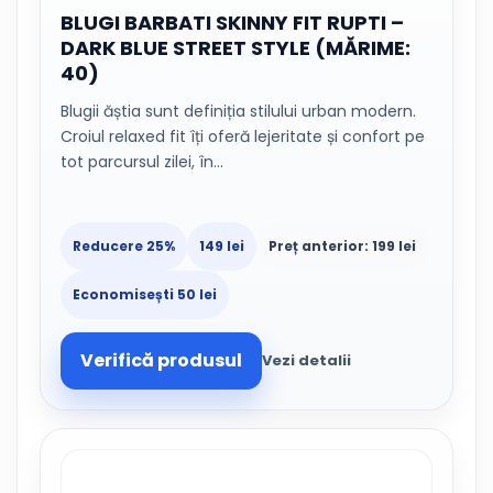
BLUGI BARBATI SKINNY FIT RUPTI –
DARK BLUE STREET STYLE (MĂRIME:
40)
Blugii ăștia sunt definiția stilului urban modern.
Croiul relaxed fit îți oferă lejeritate și confort pe
tot parcursul zilei, în…
Reducere 25%
149 lei
Preț anterior: 199 lei
Economisești 50 lei
Verifică produsul
Vezi detalii