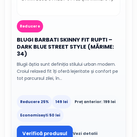
Reducere
BLUGI BARBATI SKINNY FIT RUPTI –
DARK BLUE STREET STYLE (MĂRIME:
34)
Blugii ăștia sunt definiția stilului urban modern.
Croiul relaxed fit îți oferă lejeritate și confort pe
tot parcursul zilei, în…
Reducere 25%
149 lei
Preț anterior: 199 lei
Economisești 50 lei
Verifică produsul
Vezi detalii