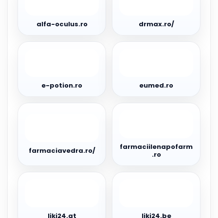
oculus.ro
alfa-oculus.ro
drmax.ro/
e-
eumed.ro
potion.ro
e-potion.ro
eumed.ro
farmaciavedra.ro/
farmaciilenapofarm.ro
farmaciilenapofarm
farmaciavedra.ro/
.ro
liki24.at
liki24.be
liki24.at
liki24.be