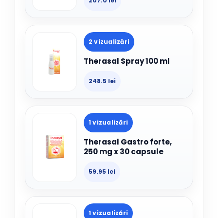
207.0 lei
2 vizualizări
Therasal Spray 100 ml
248.5 lei
1 vizualizări
Therasal Gastro forte,
250 mg x 30 capsule
59.95 lei
1 vizualizări