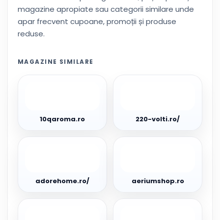
magazine apropiate sau categorii similare unde
apar frecvent cupoane, promoții și produse
reduse.
MAGAZINE SIMILARE
10qaroma.ro
220-
volti.ro/
10qaroma.ro
220-volti.ro/
adorehome.ro/
aeriumshop.ro
adorehome.ro/
aeriumshop.ro
agroclima.ro/
albertool.com