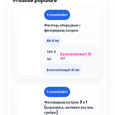
Produse populare
1 vizualizări
Филтър, оборудван с
филтриращ патрон
89.0 lei
120.0
Economisești 31
lei
lei
Economisești 31 lei
1 vizualizări
Филтриращ патрон 3 в 1
(керамика, активен въглен,
сребро)