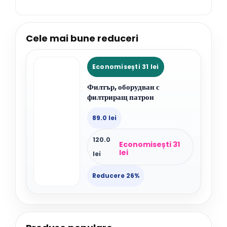
Cele mai bune reduceri
Economisești 31 lei
Филтър, оборудван с
филтриращ патрон
89.0 lei
120.0
Economisești 31
lei
lei
Reducere 26%