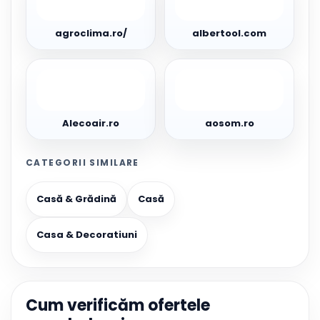
agroclima.ro/
albertool.com
Alecoair.ro
aosom.ro
Alecoair.ro
aosom.ro
CATEGORII SIMILARE
Casă & Grădină
Casă
Casa & Decoratiuni
Cum verificăm ofertele