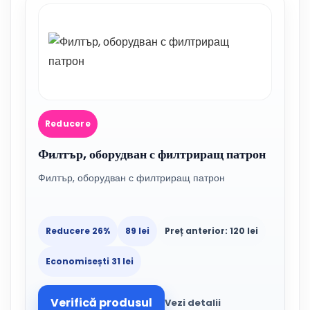
Reducere
Филтър, оборудван с филтриращ патрон
Филтър, оборудван с филтриращ патрон
Reducere 26%
89 lei
Preț anterior: 120 lei
Economisești 31 lei
Verifică produsul
Vezi detalii