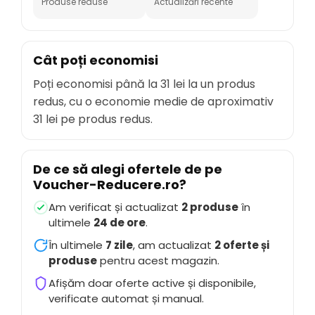
Produse reduse
Actualizări recente
Cât poți economisi
Poți economisi până la
31 lei
la un produs
redus, cu o economie medie de aproximativ
31 lei
pe produs redus.
De ce să alegi ofertele de pe
Voucher-Reducere.ro
?
Am verificat și actualizat
2 produse
în
ultimele
24 de ore
.
În ultimele
7 zile
, am actualizat
2 oferte și
produse
pentru acest magazin.
Afișăm doar oferte active și disponibile,
verificate automat și manual.