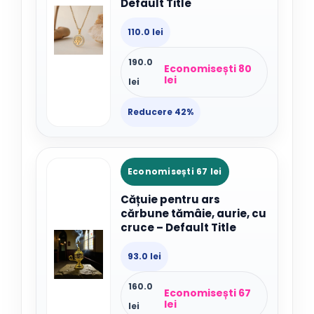
Default Title
110.0 lei
190.0
Economisești 80
lei
lei
Reducere 42%
Economisești 67 lei
Cățuie pentru ars
cărbune tămâie, aurie, cu
cruce – Default Title
93.0 lei
160.0
Economisești 67
lei
lei