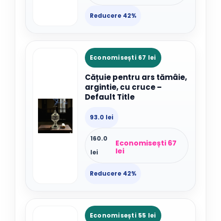
Reducere 42%
Economisești 67 lei
Cățuie pentru ars tămâie,
argintie, cu cruce –
Default Title
93.0 lei
160.0
Economisești 67
lei
lei
Reducere 42%
Economisești 55 lei