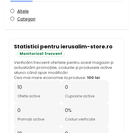
Altele
Categori
Statistici pentru ierusalim-store.ro
Monitorizat frecvent
Verificăm frecvent ofertele pentru acest magazin și
actualizăm promoțiile, codurile și produsele active
atunci când apar modificări.
Cea mai mare economie la produse:
100 lei
.
10
0
Oferte active
Cupoane active
0
0%
Promoții active
Coduri verificate