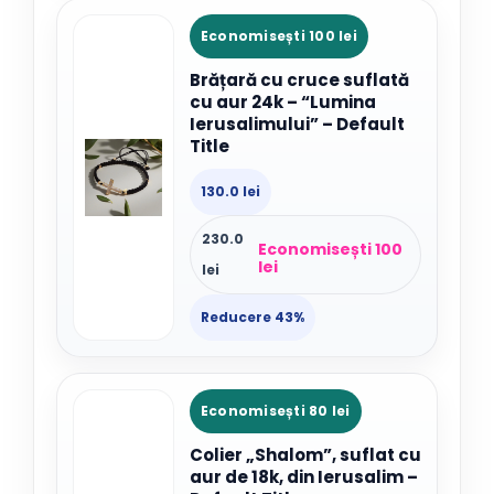
Economisești 100 lei
Brățară cu cruce suflată
cu aur 24k – “Lumina
Ierusalimului” – Default
Title
130.0 lei
230.0
Economisești 100
lei
lei
Reducere 43%
Economisești 80 lei
Colier „Shalom”, suflat cu
aur de 18k, din Ierusalim –