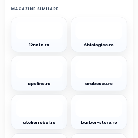
MAGAZINE SIMILARE
12note.ro
6biologico.ro
12note.ro
6biologico.ro
apolino.ro
arabescu.ro
apolino.ro
arabescu.ro
atelierrebul.ro
barber-
store.ro
atelierrebul.ro
barber-store.ro