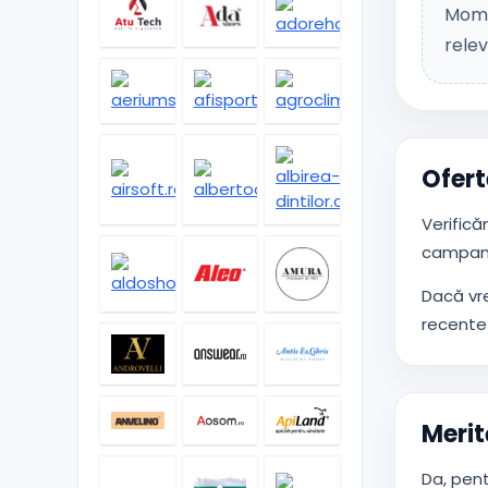
Mome
relev
Ofert
Verifică
campani
Dacă vr
recente 
Merit
Da, pent