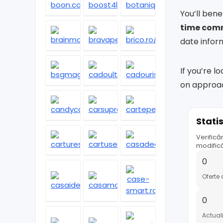
You’ll bene
time comm
date infor
If you’re l
on approac
Stati
Verifică
modifică
0
Oferte 
0
Actuali