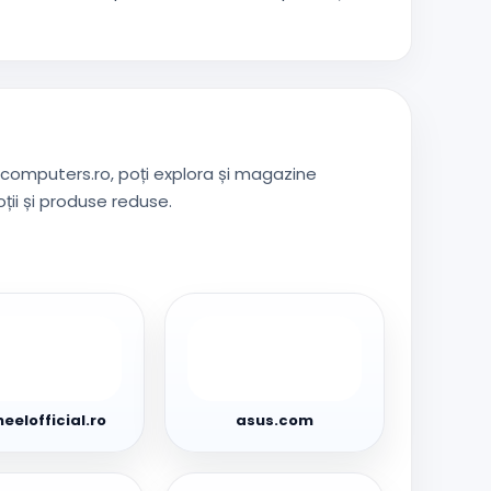
ocomputers.ro, poți explora și magazine
ii și produse reduse.
elofficial.ro
asus.com
eelofficial.ro
asus.com