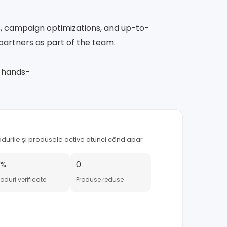
s, campaign optimizations, and up-to-
partners as part of the team.
a hands-
odurile și produsele active atunci când apar
0%
0
oduri verificate
Produse reduse