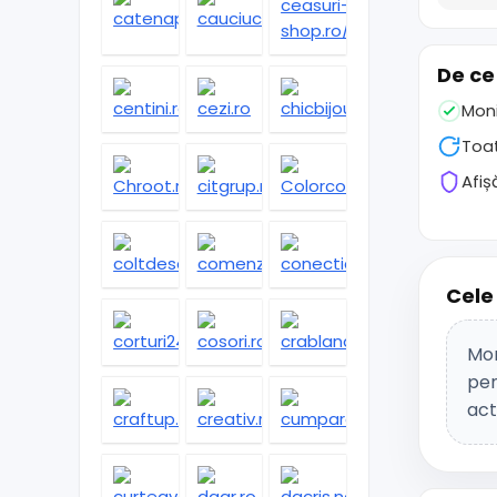
De ce
Moni
Toat
Afiș
Cele
Mom
pen
act