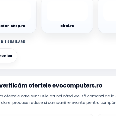
ar-
birai.ro
bitmi.
.ro
atar-shop.ro
birai.ro
RII SIMILARE
ronics
erificăm ofertele evocomputers.ro
 ofertele care sunt utile atunci când vrei să comanzi de la
 clare, produse reduse și campanii relevante pentru cumpără