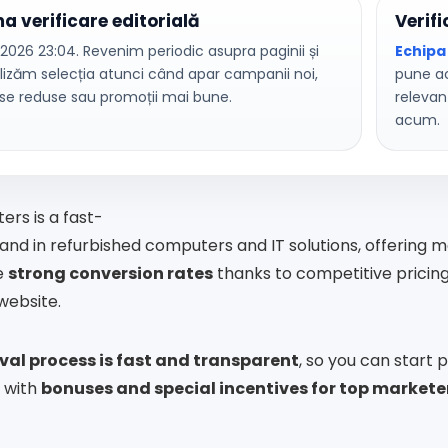
ma verificare editorială
Verifi
2026 23:04. Revenim periodic asupra paginii și
Echipa
lizăm selecția atunci când apar campanii noi,
pune ac
se reduse sau promoții mai bune.
relevan
acum.
rs is a fast-
and in refurbished computers and IT solutions, offering m
e
strong conversion rates
thanks to competitive pricin
website.
al process is fast and transparent
, so you can start
 with
bonuses and special incentives for top markete