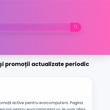
i promoții actualizate periodic
moții active pentru evocomputers. Pagina
eri noi pentru evocomputers.ro, le vom afișa