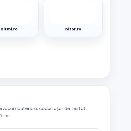
ro
bitor.ro
bitmi.ro
bitor.ro
 evocomputers.ro: coduri ușor de testat,
tori.