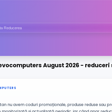
evocomputers August 2026 - reduceri ș
MPUTERS
n nu avem coduri promoționale, produse reduse sau pro
monitorizată și actualizată periodic, iar când apar reduc