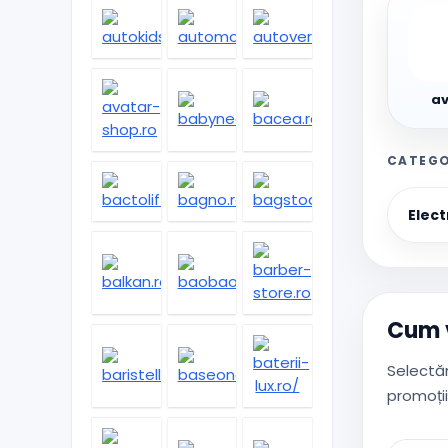
avat
shop
av
CATEGO
Elect
Cum v
Selectăm
promoții