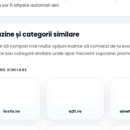
vor fi afișate automat aici.
ine și categorii similare
i să compari mai multe opțiuni înainte să comanzi de la ev
e sau categorii similare unde apar frecvent cupoane, promoț
NE SIMILARE
.ro
a2t.ro
airwhe
1cctv.ro
a2t.ro
airwh