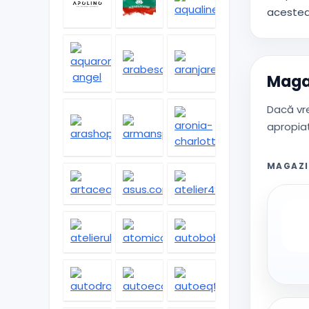
acestea 
Magaz
Dacă vre
apropiat
MAGAZI
1cctv