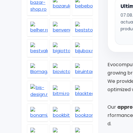
Ulti
07.08.
actua
produ
Evocompute
growing br
We provid
optimized 
Our
approv
rformance
d.