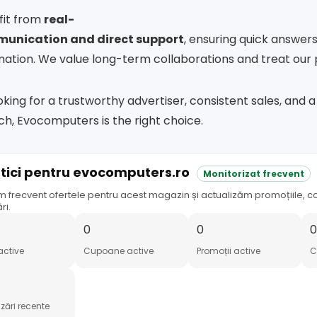
fit from
real-
unication and direct support
, ensuring quick answer
mation. We value long-term collaborations and treat our 
ooking for a trustworthy advertiser, consistent sales, and 
h, Evocomputers is the right choice.
stici pentru evocomputers.ro
Monitorizat frecvent
m frecvent ofertele pentru acest magazin și actualizăm promoțiile, c
ri.
0
0
active
Cupoane active
Promoții active
C
zări recente