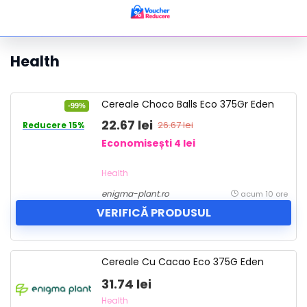
Health
Cereale Choco Balls Eco 375Gr Eden
-99%
22.67 lei
26.67 lei
Reducere 15%
Economisești 4 lei
Health
enigma-plant.ro
acum 10 ore
VERIFICĂ PRODUSUL
Cereale Cu Cacao Eco 375G Eden
31.74 lei
Health