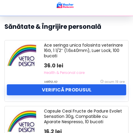
Sănătate & Îngrijire personală
Ace seringa unica folosinta veterinare
16G, 1 1/2″ (1.6x40mm), Luer Lock, 100
bucati
36.0 lei
Health & Personal care
vetro.ro
acum 19 ore
VERIFICĂ PRODUSUL
Capsule Ceai Fructe de Padure Evolet
Sensation 30g, Compatibile cu
Aparate Nespresso, 10 bucati
16.2 lei