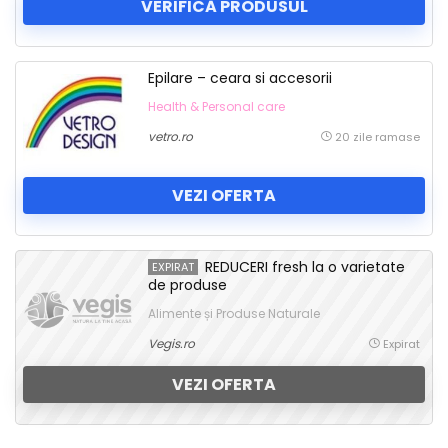
VERIFICĂ PRODUSUL
Epilare – ceara si accesorii
Health & Personal care
vetro.ro
20 zile ramase
VEZI OFERTA
REDUCERI fresh la o varietate
EXPIRAT
de produse
Alimente și Produse Naturale
Vegis.ro
Expirat
VEZI OFERTA