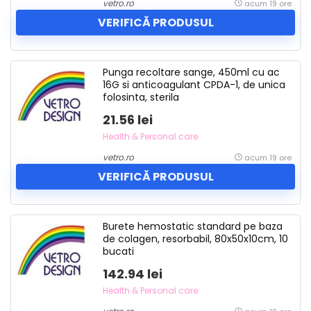
vetro.ro
acum 19 ore
VERIFICĂ PRODUSUL
Punga recoltare sange, 450ml cu ac
16G si anticoagulant CPDA-1, de unica
folosinta, sterila
21.56 lei
Health & Personal care
vetro.ro
acum 19 ore
VERIFICĂ PRODUSUL
Burete hemostatic standard pe baza
de colagen, resorbabil, 80x50x10cm, 10
bucati
142.94 lei
Health & Personal care