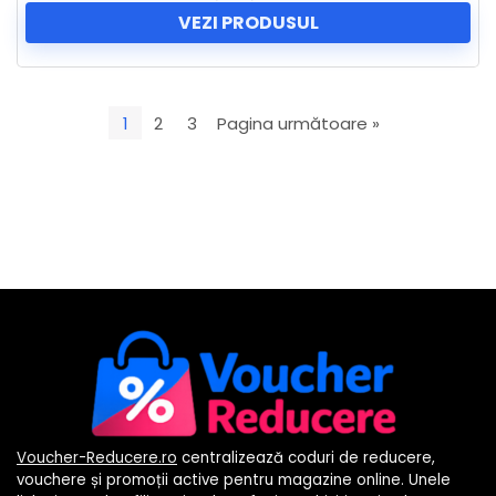
VEZI PRODUSUL
1
2
3
Pagina următoare »
Voucher-Reducere.ro
centralizează coduri de reducere,
vouchere și promoții active pentru magazine online. Unele