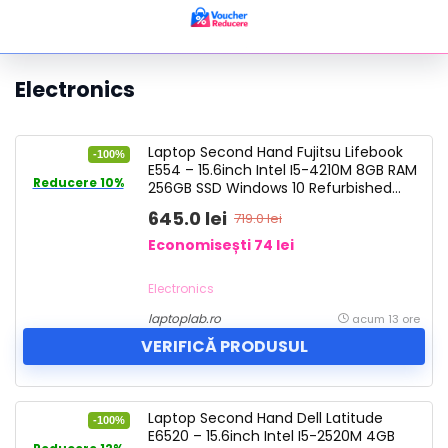
Electronics
Laptop Second Hand Fujitsu Lifebook
-100%
E554 – 15.6inch Intel I5-4210M 8GB RAM
Reducere 10%
256GB SSD Windows 10 Refurbished
484
645.0 lei
719.0 lei
Economisești 74 lei
Electronics
laptoplab.ro
acum 13 ore
VERIFICĂ PRODUSUL
Laptop Second Hand Dell Latitude
-100%
E6520 – 15.6inch Intel I5-2520M 4GB