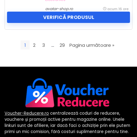
avatar-shop.ro
acum 16 ore
VERIFICĂ PRODUSUL
1
2
3
…
29
Pagina următoare »
Voucher-Reducere.ro
centralizează coduri de reducere,
vouchere și promoții active pentru magazine online. Unele
linkuri sunt de afiliere, iar dacă faci o achiziție prin ele putem
primi un mic comision, fără costuri suplimentare pentru tine.