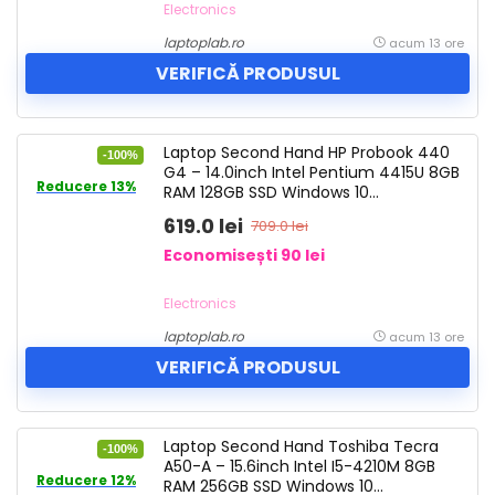
Electronics
laptoplab.ro
acum 13 ore
VERIFICĂ PRODUSUL
Laptop Second Hand HP Probook 440
-100%
G4 – 14.0inch Intel Pentium 4415U 8GB
Reducere 13%
RAM 128GB SSD Windows 10
Refurbished 1197961
619.0 lei
709.0 lei
Economisești 90 lei
Electronics
laptoplab.ro
acum 13 ore
VERIFICĂ PRODUSUL
Laptop Second Hand Toshiba Tecra
-100%
A50-A – 15.6inch Intel I5-4210M 8GB
Reducere 12%
RAM 256GB SSD Windows 10