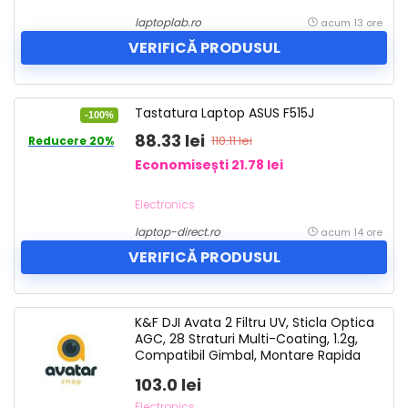
laptoplab.ro
acum 13 ore
VERIFICĂ PRODUSUL
Tastatura Laptop ASUS F515J
-100%
88.33 lei
110.11 lei
Reducere 20%
Economisești 21.78 lei
Electronics
laptop-direct.ro
acum 14 ore
VERIFICĂ PRODUSUL
K&F DJI Avata 2 Filtru UV, Sticla Optica
AGC, 28 Straturi Multi-Coating, 1.2g,
Compatibil Gimbal, Montare Rapida
103.0 lei
Electronics