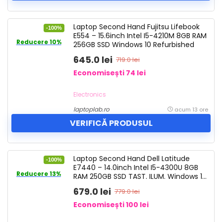
Laptop Second Hand Fujitsu Lifebook
-100%
E554 – 15.6inch Intel I5-4210M 8GB RAM
Reducere 10%
256GB SSD Windows 10 Refurbished
645.0 lei
719.0 lei
Economisești 74 lei
Electronics
laptoplab.ro
acum 13 ore
VERIFICĂ PRODUSUL
Laptop Second Hand Dell Latitude
-100%
E7440 – 14.0inch Intel I5-4300U 8GB
Reducere 13%
RAM 250GB SSD TAST. ILUM. Windows 10
Refurbished
679.0 lei
779.0 lei
Economisești 100 lei