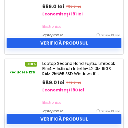
Refurbished
669.0 lei
760.0 lei
Economisești 91 lei
Electronics
laptoplab.ro
acum 13 ore
VERIFICĂ PRODUSUL
Laptop Second Hand Fujitsu Lifebook
-100%
E554 – 15.6inch Intel I5-4210M 16GB
Reducere 12%
RAM 256GB SSD Windows 10
Refurbished
689.0 lei
779.0 lei
Economisești 90 lei
Electronics
laptoplab.ro
acum 13 ore
VERIFICĂ PRODUSUL