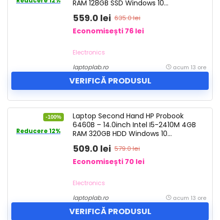
Reducere 12%
RAM 128GB SSD Windows 10
Refurbished
559.0 lei
635.0 lei
Economisești 76 lei
Electronics
laptoplab.ro
acum 13 ore
VERIFICĂ PRODUSUL
Laptop Second Hand HP Probook
-100%
6460B – 14.0inch Intel I5-2410M 4GB
Reducere 12%
RAM 320GB HDD Windows 10
Refurbished
509.0 lei
579.0 lei
Economisești 70 lei
Electronics
laptoplab.ro
acum 13 ore
VERIFICĂ PRODUSUL