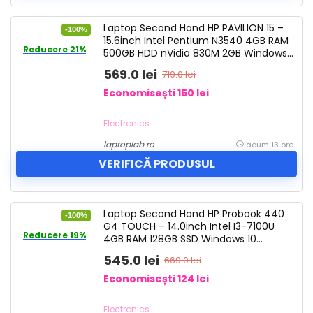
Laptop Second Hand HP PAVILION 15 –
-100%
15.6inch Intel Pentium N3540 4GB RAM
Reducere 21%
500GB HDD nVidia 830M 2GB Windows
10 Refurbished
569.0 lei
719.0 lei
Economisești 150 lei
Electronics
laptoplab.ro
acum 13 ore
VERIFICĂ PRODUSUL
Laptop Second Hand HP Probook 440
-100%
G4 TOUCH – 14.0inch Intel I3-7100U
Reducere 19%
4GB RAM 128GB SSD Windows 10
Refurbished
545.0 lei
669.0 lei
Economisești 124 lei
Electronics