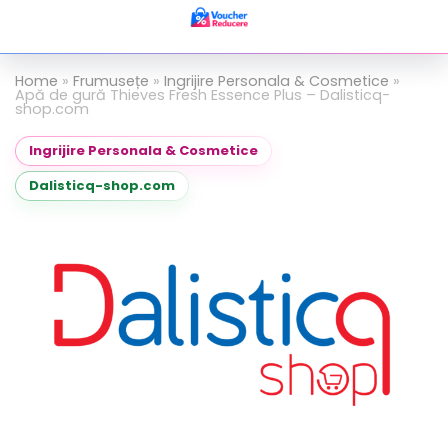
Home
»
Frumusețe
»
Ingrijire Personala & Cosmetice
»
Apă de gură Thieves Fresh Essence Plus – Dalisticq-
shop.com
Ingrijire Personala & Cosmetice
Dalisticq-shop.com