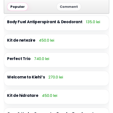
Popular
Comment
Body Fuel Antiperspirant & Deodorant
135.0 lei
Kit de netezire
450.0 lei
Perfect Trio
740.0 lei
Welcome to Kiehl’s
270.0 lei
Kit de hidratare
450.0 lei