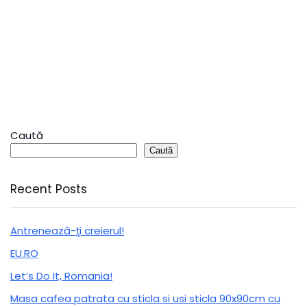
Caută
Caută
Recent Posts
Antrenează-ţi creierul!
EU.RO
Let’s Do It, Romania!
Masa cafea patrata cu sticla si usi sticla 90x90cm cu