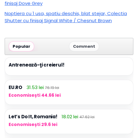
finisaj Dove Grey
Noptiera cu 1 usa, spatiu deschis, blat stejar, Colectia
Shutter cu finisaj Signal White / Chesnut Brown
Popular
Comment
Antrenează-ţi creierul!
EU.RO
31.53 lei
76.19 lei
Economisești 44.66 lei
Let’s Do It, Romania!
18.02 lei
47.62 lei
Economisești 29.6 lei