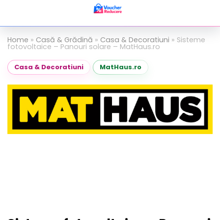
Home
»
Casă & Grădină
»
Casa & Decoratiuni
»
Sisteme
fotovoltaice – Panouri solare – MatHaus.ro
Casa & Decoratiuni
MatHaus.ro