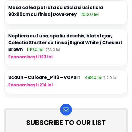
Masa cafea patrata cu sticla si usi sticla
90x90cm cu finisaj Dove Grey
2012.0 lei
Noptiera cu 1 usa, spatiu deschis, blat stejar,
Colectia Shutter cu finisaj Signal White / Chesnut
Brown
1110.0 lei
1233.0 lei
Economisești 123 lei
Scaun – Culoare_P113 – VOPSIT
498.0 lei
712.0 lei
Economisești 214 lei
SUBSCRIBE TO OUR LIST