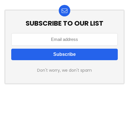
SUBSCRIBE TO OUR LIST
Don't worry, we don't spam
How to add Mailchimp email form to post or page