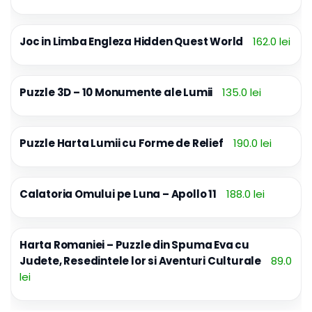
Joc in Limba Engleza Hidden Quest World
162.0 lei
Puzzle 3D – 10 Monumente ale Lumii
135.0 lei
Puzzle Harta Lumii cu Forme de Relief
190.0 lei
Calatoria Omului pe Luna – Apollo 11
188.0 lei
Harta Romaniei – Puzzle din Spuma Eva cu
Judete, Resedintele lor si Aventuri Culturale
89.0
lei