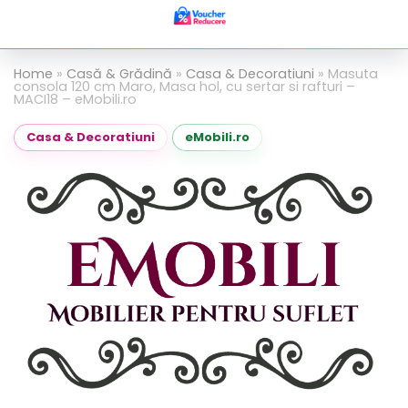
Home
»
Casă & Grădină
»
Casa & Decoratiuni
»
Masuta
consola 120 cm Maro, Masa hol, cu sertar si rafturi –
MACI18 – eMobili.ro
Casa & Decoratiuni
eMobili.ro