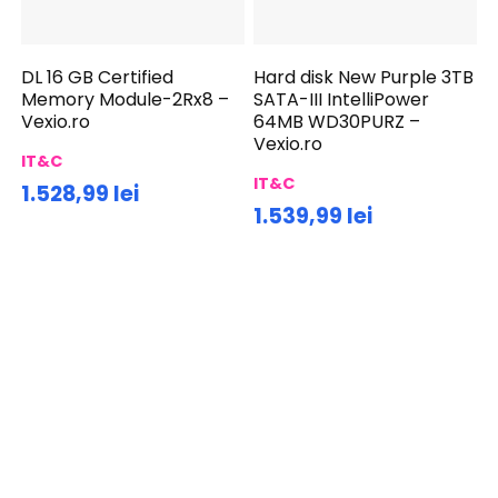
DL 16 GB Certified
Hard disk New Purple 3TB
Memory Module-2Rx8 –
SATA-III IntelliPower
Vexio.ro
64MB WD30PURZ –
Vexio.ro
IT&C
IT&C
1.528,99 lei
1.539,99 lei