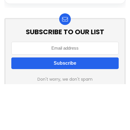
SUBSCRIBE TO OUR LIST
Don't worry, we don't spam
How to add Mailchimp email form to post or page