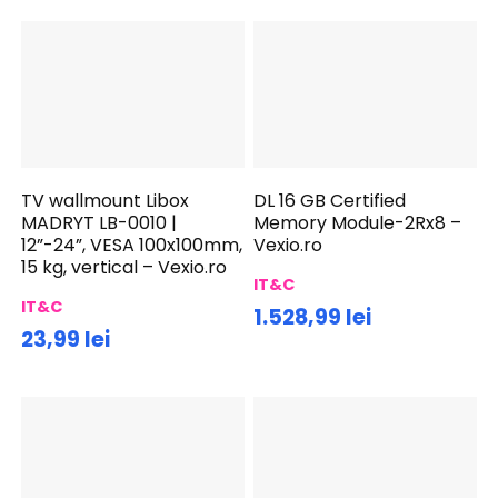
TV wallmount Libox
DL 16 GB Certified
MADRYT LB-0010 |
Memory Module-2Rx8 –
12”-24”, VESA 100x100mm,
Vexio.ro
15 kg, vertical – Vexio.ro
IT&C
IT&C
1.528,99 lei
23,99 lei