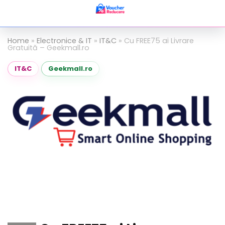
Home
»
Electronice & IT
»
IT&C
»
Cu FREE75 ai Livrare
Gratuită – Geekmall.ro
IT&C
Geekmall.ro