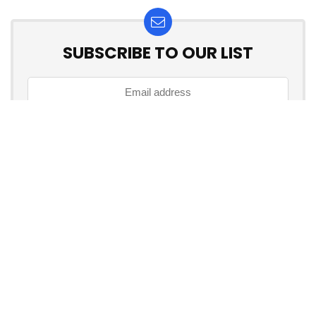
SUBSCRIBE TO OUR LIST
Don't worry, we don't spam
How to add Mailchimp email form to post or page