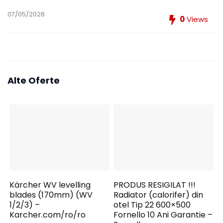
07/05/2026
0
Views
Alte Oferte
Kärcher WV levelling
PRODUS RESIGILAT !!!
blades (170mm) (WV
Radiator (calorifer) din
1/2/3) –
otel Tip 22 600×500
Karcher.com/ro/ro
Fornello 10 Ani Garantie –