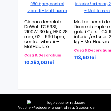
Ciocan demolator
Mortar lucrari de
DeWalt D25981,
fixare si umplere
2100W, 30 kg, HEX 28
goluri Cersit CX 1
mm, 62J, 960 bpm,
interior/exterior, 
control vibratii –
kg – MatHaus.ro
MatHaus.ro
Casa & Decoratiun
Casa & Decoratiuni
113,50 lei
10.262,00 lei
Voucher-Reducere.ro
centralizează coduri de