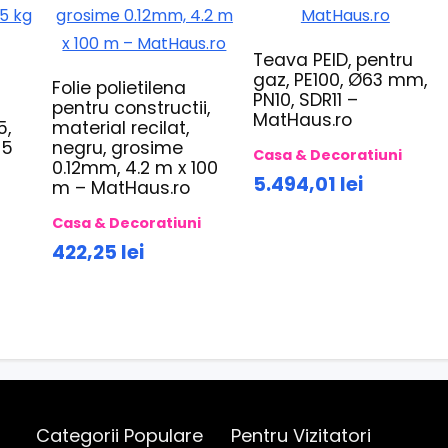
Teava PEID, pentru
gaz, PE100, Ø63 mm,
Folie polietilena
PN10, SDR11 –
pentru constructii,
MatHaus.ro
5,
material recilat,
25
negru, grosime
Casa & Decoratiuni
0.12mm, 4.2 m x 100
5.494,01 lei
m – MatHaus.ro
i
Casa & Decoratiuni
422,25 lei
Categorii Populare
Pentru Vizitatori