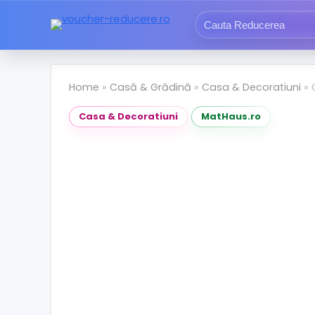
Home
»
Casă & Grădină
»
Casa & Decoratiuni
»
Casa & Decoratiuni
MatHaus.ro