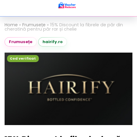
Home
»
Frumusețe
»
15% Discount la fibrele de păr din
cheratină pentru păr rar și chelie
Frumusețe
hairify.ro
Cod verificat