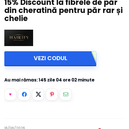
15% Discount la fibrele de păr
din cheratină pentru păr rar și
chelie
VEZI CODUL
Au mai rămas:
145 zile
04 ore
02 minute
16/06/2026