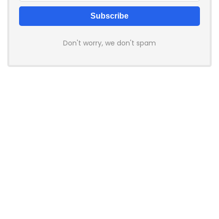
Don't worry, we don't spam
How to add Mailchimp email form to post or page
Voucher-Reducere.ro
centralizează coduri de reducere,
vouchere și promoții active pentru magazine online. Unele
linkuri sunt de afiliere, iar dacă faci o achiziție prin ele putem