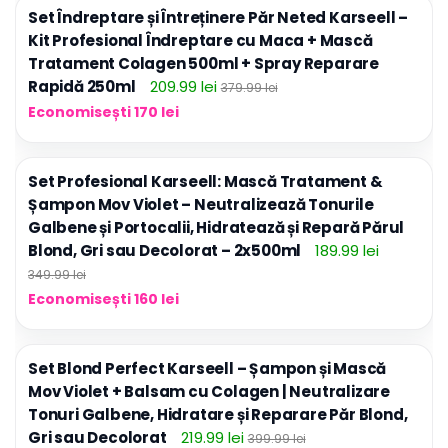
Set Îndreptare și Întreținere Păr Neted Karseell –
Kit Profesional Îndreptare cu Maca + Mască
Tratament Colagen 500ml + Spray Reparare
Rapidă 250ml
209.99 lei
379.99 lei
Economisești 170 lei
Set Profesional Karseell: Mască Tratament &
Șampon Mov Violet – Neutralizează Tonurile
Galbene și Portocalii, Hidratează și Repară Părul
Blond, Gri sau Decolorat – 2x500ml
189.99 lei
349.99 lei
Economisești 160 lei
Set Blond Perfect Karseell – Șampon și Mască
Mov Violet + Balsam cu Colagen | Neutralizare
Tonuri Galbene, Hidratare și Reparare Păr Blond,
Gri sau Decolorat
219.99 lei
399.99 lei