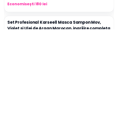
Economisești 180 lei
Set Profesional Karseell Masca Sampon Mov,
Violet si Ulei de Argan Marocan, ingrijire completa
pentru par Blond, Gri sau Decolorat
219.99 lei
399.99 lei
Economisești 180 lei
Sampon nuantator Mov/Violet Karseell,
neutralizează tonurile galbene si portocalii,
hidrateaza si repara parul blond, gri sau
decolorat, 500ml, CEZI
79.99 lei
169.99 lei
Economisești 90 lei